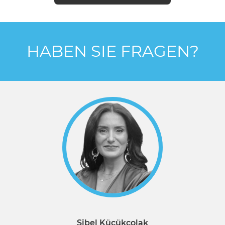
HABEN SIE FRAGEN?
Sibel Kücükcolak