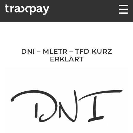
Skip to content
Traxpay
Einfach, sicher und nachhaltig!
DNI – MLETR – TFD KURZ
ERKLÄRT