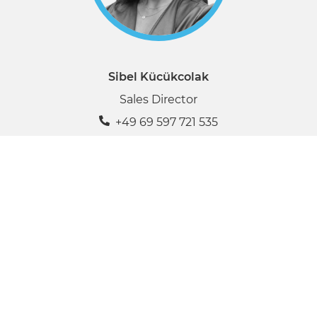
Sibel Kücükcolak
Sales Director
+49 69 597 721 535
Kontaktieren Sie uns
Traxpay
Schleusenstraße 17
D-60327 Frankfurt am Main
Phone +49 69 5977 2150