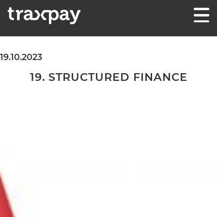
Skip to content
Traxpay
Einfach, sicher und nachhaltig!
19.10.2023
19. STRUCTURED FINANCE