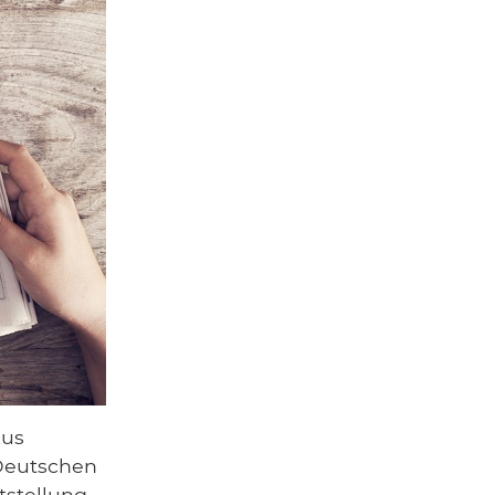
kus
 Deutschen
tstellung